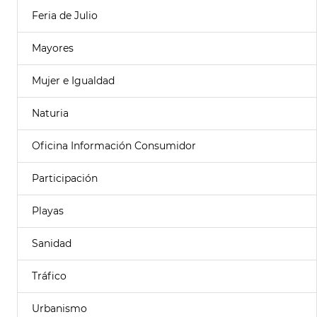
Feria de Julio
Mayores
Mujer e Igualdad
Naturia
Oficina Información Consumidor
Participación
Playas
Sanidad
Tráfico
Urbanismo