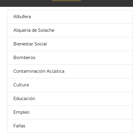
Albufera
Alquería de Solache
Bienestar Social
Bomberos
Contaminación Acústica
Cultura
Educación
Empleo
Fallas