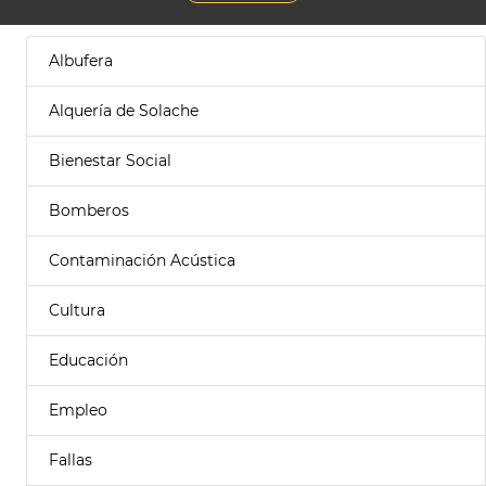
Albufera
Alquería de Solache
Bienestar Social
Bomberos
Contaminación Acústica
Cultura
Educación
Empleo
Fallas