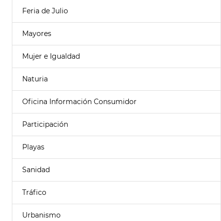
Feria de Julio
Mayores
Mujer e Igualdad
Naturia
Oficina Información Consumidor
Participación
Playas
Sanidad
Tráfico
Urbanismo