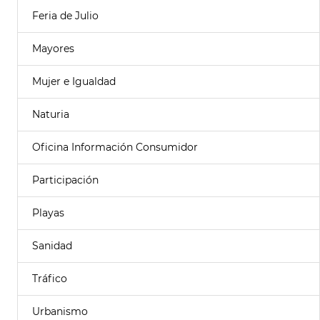
Feria de Julio
Mayores
Mujer e Igualdad
Naturia
Oficina Información Consumidor
Participación
Playas
Sanidad
Tráfico
Urbanismo