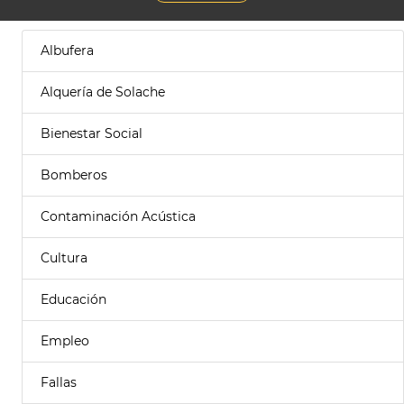
Albufera
Alquería de Solache
Bienestar Social
Bomberos
Contaminación Acústica
Cultura
Educación
Empleo
Fallas