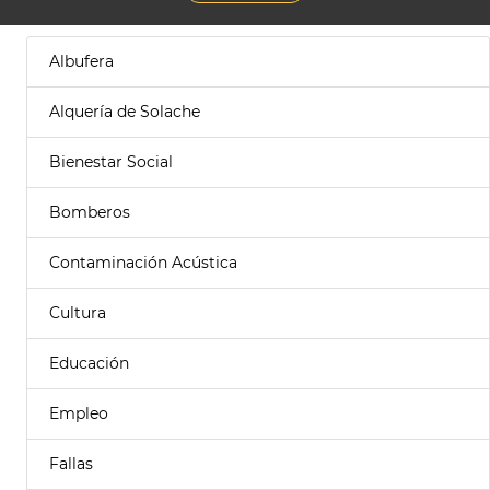
Albufera
Alquería de Solache
Bienestar Social
Bomberos
Contaminación Acústica
Cultura
Educación
Empleo
Fallas