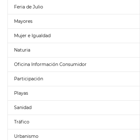
Feria de Julio
Mayores
Mujer e Igualdad
Naturia
Oficina Información Consumidor
Participación
Playas
Sanidad
Tráfico
Urbanismo