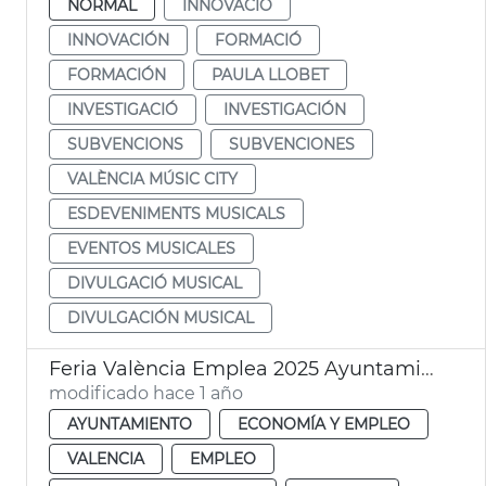
NORMAL
INNOVACIÓ
INNOVACIÓN
FORMACIÓ
FORMACIÓN
PAULA LLOBET
INVESTIGACIÓ
INVESTIGACIÓN
SUBVENCIONS
SUBVENCIONES
VALÈNCIA MÚSIC CITY
ESDEVENIMENTS MUSICALS
EVENTOS MUSICALES
DIVULGACIÓ MUSICAL
DIVULGACIÓN MUSICAL
Feria València Emplea 2025 Ayuntamiento
modificado hace 1 año
AYUNTAMIENTO
ECONOMÍA Y EMPLEO
VALENCIA
EMPLEO