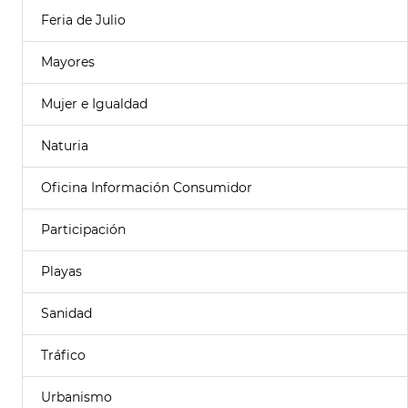
Feria de Julio
Mayores
Mujer e Igualdad
Naturia
Oficina Información Consumidor
Participación
Playas
Sanidad
Tráfico
Urbanismo