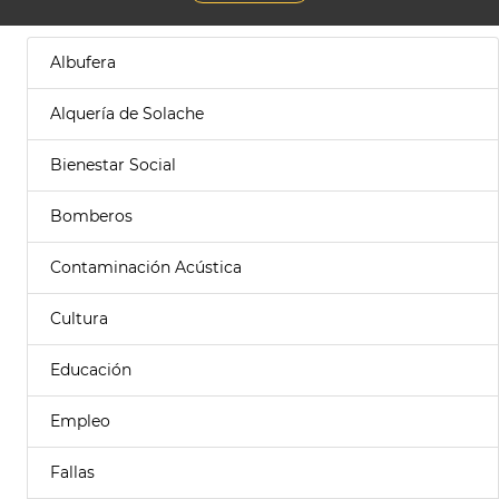
Albufera
Alquería de Solache
Bienestar Social
Bomberos
Contaminación Acústica
Cultura
Educación
Empleo
Fallas