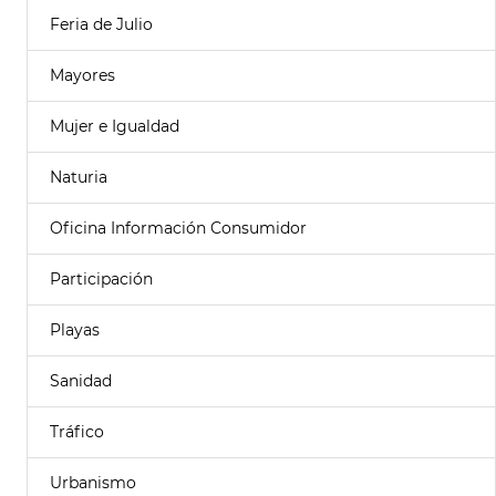
Feria de Julio
Mayores
Mujer e Igualdad
Naturia
Oficina Información Consumidor
Participación
Playas
Sanidad
Tráfico
Urbanismo