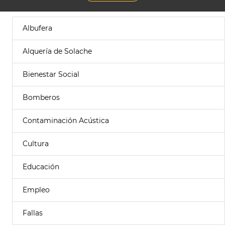
Albufera
Alquería de Solache
Bienestar Social
Bomberos
Contaminación Acústica
Cultura
Educación
Empleo
Fallas