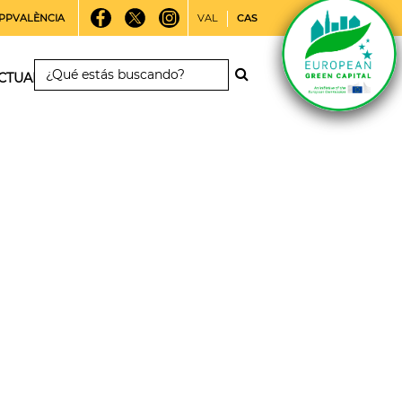
PPVALÈNCIA
VAL
CAS
CTUALIDAD