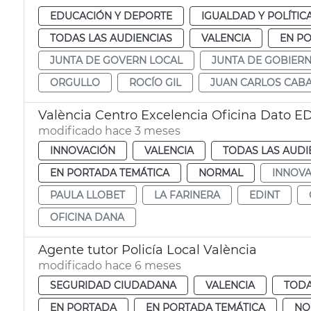
EDUCACIÓN Y DEPORTE
IGUALDAD Y POLÍTIC
TODAS LAS AUDIENCIAS
VALENCIA
EN P
JUNTA DE GOVERN LOCAL
JUNTA DE GOBIER
ORGULLO
ROCÍO GIL
JUAN CARLOS CAB
València Centro Excelencia Oficina Dato E
modificado hace 3 meses
INNOVACIÓN
VALENCIA
TODAS LAS AUDI
EN PORTADA TEMÁTICA
NORMAL
INNOVA
PAULA LLOBET
LA FARINERA
EDINT
OFICINA DANA
Agente tutor Policía Local València
modificado hace 6 meses
SEGURIDAD CIUDADANA
VALENCIA
TODA
EN PORTADA
EN PORTADA TEMÁTICA
NO