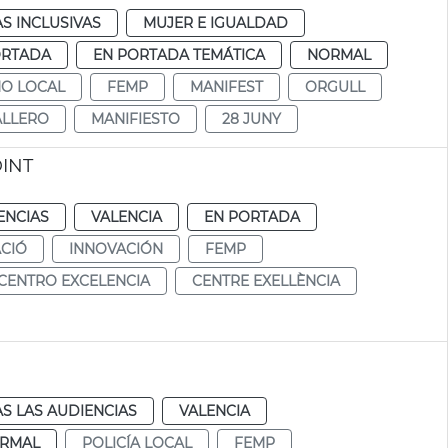
AS INCLUSIVAS
MUJER E IGUALDAD
ORTADA
EN PORTADA TEMÁTICA
NORMAL
NO LOCAL
FEMP
MANIFEST
ORGULL
ALLERO
MANIFIESTO
28 JUNY
DINT
ENCIAS
VALENCIA
EN PORTADA
CIÓ
INNOVACIÓN
FEMP
CENTRO EXCELENCIA
CENTRE EXELLÈNCIA
S LAS AUDIENCIAS
VALENCIA
RMAL
POLICÍA LOCAL
FEMP