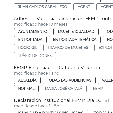
JUAN CARLOS CABALLERO
AGENT
AGENT
Adhesión València declaración FEMP contra
modificado hace 10 meses
AYUNTAMIENTO
MUJER E IGUALDAD
TOD
EN PORTADA
EN PORTADA TEMÁTICA
NO
ROCÍO GIL
TRÁFICO DE MUJERES
EXPLOT
TRÀFIC DE DONES
FEMP Financiación Cataluña València
modificado hace 1 año
ALCALDÍA
TODAS LAS AUDIENCIAS
VALE
NORMAL
MARÍA JOSÉ CATALÁ
FEMP
Declaración Institucional FEMP Día LGTBI
modificado hace 1 año