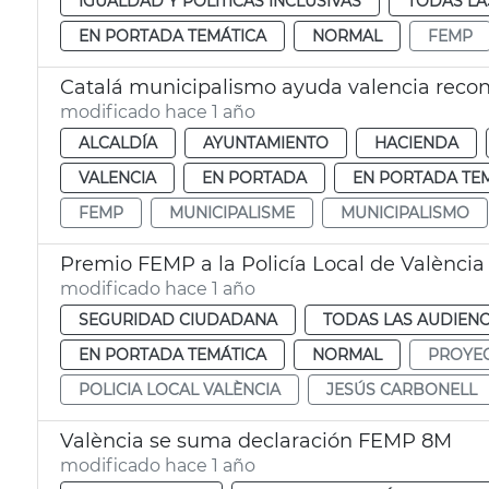
IGUALDAD Y POLÍTICAS INCLUSIVAS
TODAS LA
EN PORTADA TEMÁTICA
NORMAL
FEMP
Catalá municipalismo ayuda valencia recon
modificado hace 1 año
ALCALDÍA
AYUNTAMIENTO
HACIENDA
VALENCIA
EN PORTADA
EN PORTADA TE
FEMP
MUNICIPALISME
MUNICIPALISMO
modificado hace 1 año
SEGURIDAD CIUDADANA
TODAS LAS AUDIENC
EN PORTADA TEMÁTICA
NORMAL
PROYE
POLICIA LOCAL VALÈNCIA
JESÚS CARBONELL
València se suma declaración FEMP 8M
modificado hace 1 año