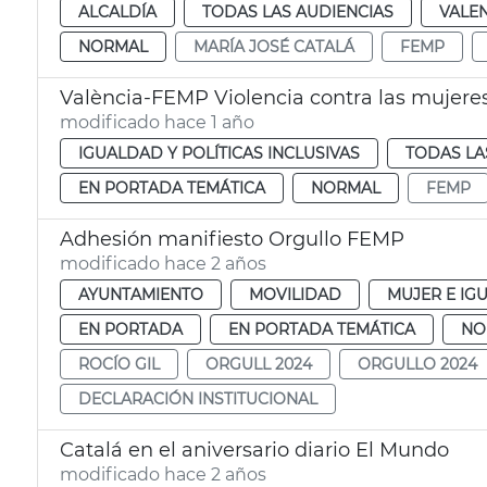
ALCALDÍA
TODAS LAS AUDIENCIAS
VALE
NORMAL
MARÍA JOSÉ CATALÁ
FEMP
València-FEMP Violencia contra las mujere
modificado hace 1 año
IGUALDAD Y POLÍTICAS INCLUSIVAS
TODAS LA
EN PORTADA TEMÁTICA
NORMAL
FEMP
Adhesión manifiesto Orgullo FEMP
modificado hace 2 años
AYUNTAMIENTO
MOVILIDAD
MUJER E IG
EN PORTADA
EN PORTADA TEMÁTICA
NO
ROCÍO GIL
ORGULL 2024
ORGULLO 2024
DECLARACIÓN INSTITUCIONAL
Catalá en el aniversario diario El Mundo
modificado hace 2 años