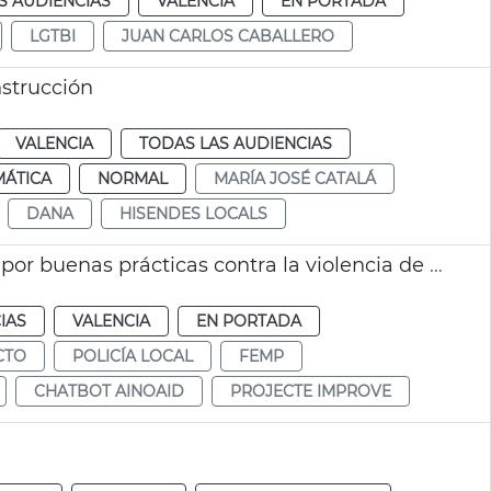
S AUDIENCIAS
VALENCIA
EN PORTADA
LGTBI
JUAN CARLOS CABALLERO
strucción
VALENCIA
TODAS LAS AUDIENCIAS
MÁTICA
NORMAL
MARÍA JOSÉ CATALÁ
DANA
HISENDES LOCALS
Premio FEMP a la Policía Local de València por buenas prácticas contra la violencia de género
IAS
VALENCIA
EN PORTADA
CTO
POLICÍA LOCAL
FEMP
CHATBOT AINOAID
PROJECTE IMPROVE