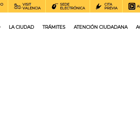
NO
VISIT
SEDE
CITA
A
VALENCIA
ELECTRÓNICA
PREVIA
O
LA CIUDAD
TRÁMITES
ATENCIÓN CIUDADANA
A