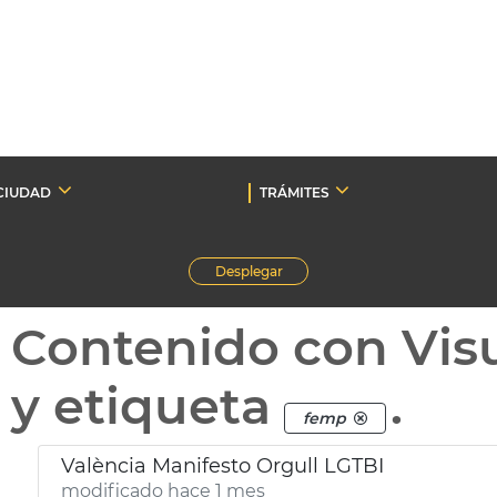
CIUDAD
TRÁMITES
Desplegar
Contenido con Vis
y etiqueta
.
femp
València Manifesto Orgull LGTBI
modificado hace 1 mes