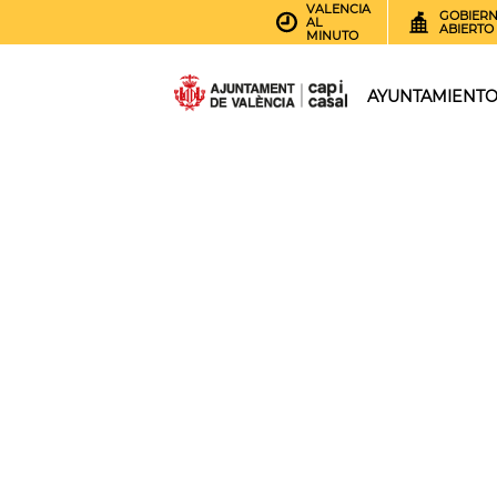
VALENCIA
GOBIER
AL
ABIERTO
MINUTO
AYUNTAMIENT