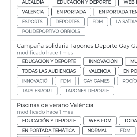
ALCALDÍA
EDUCACIÓN Y DEPORTE
WEB 
VALENCIA
EN PORTADA
EN PORTADA TE
ESPORTS
DEPORTES
FDM
LA SAÏDI
POLIDEPORTIVO ORRIOLS
Campaña solidaria Tapones Deporte Gay 
modificado hace 1 mes
EDUCACIÓN Y DEPORTE
INNOVACIÓN
MU
TODAS LAS AUDIENCIAS
VALENCIA
EN P
INNOVACIÓ
FDM
GAY GAMES
ROCÍO
TAPS ESPORT
TAPONES DEPORTE
Piscinas de verano València
modificado hace 1 mes
EDUCACIÓN Y DEPORTE
WEB FDM
TODA
EN PORTADA TEMÁTICA
NORMAL
FDM