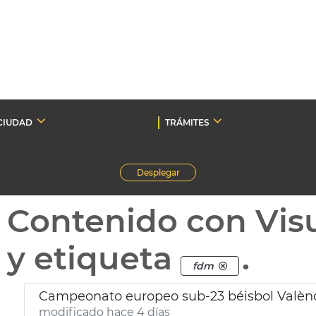
CIUDAD
TRÁMITES
Desplegar
Contenido con Vis
y etiqueta
.
fdm
Campeonato europeo sub-23 béisbol Valèn
modificado hace 4 días