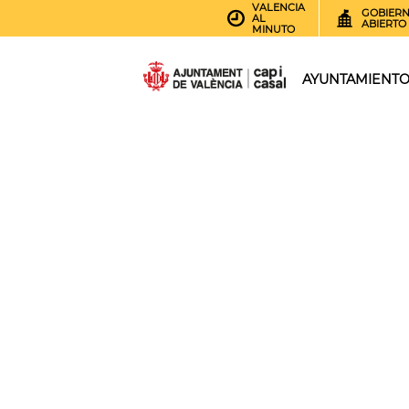
VALENCIA
GOBIER
AL
ABIERTO
MINUTO
AYUNTAMIENT