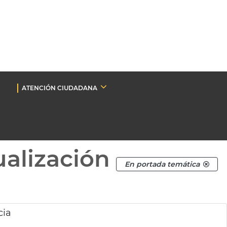
ATENCIÓN CIUDADANA
ualización
En portada temática
cia