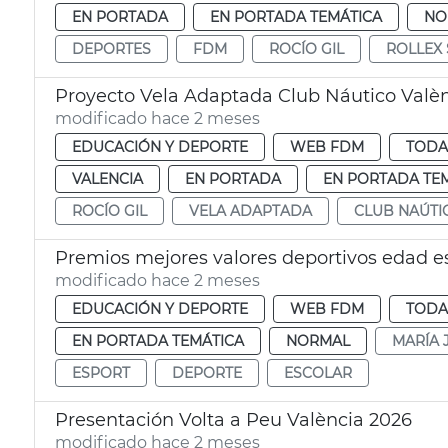
EN PORTADA
EN PORTADA TEMÁTICA
NO
DEPORTES
FDM
ROCÍO GIL
ROLLEX 
Proyecto Vela Adaptada Club Náutico Valè
modificado hace 2 meses
EDUCACIÓN Y DEPORTE
WEB FDM
TODA
VALENCIA
EN PORTADA
EN PORTADA TE
ROCÍO GIL
VELA ADAPTADA
CLUB NAÚTI
Premios mejores valores deportivos edad es
modificado hace 2 meses
EDUCACIÓN Y DEPORTE
WEB FDM
TODA
EN PORTADA TEMÁTICA
NORMAL
MARÍA 
ESPORT
DEPORTE
ESCOLAR
Presentación Volta a Peu València 2026
modificado hace 2 meses