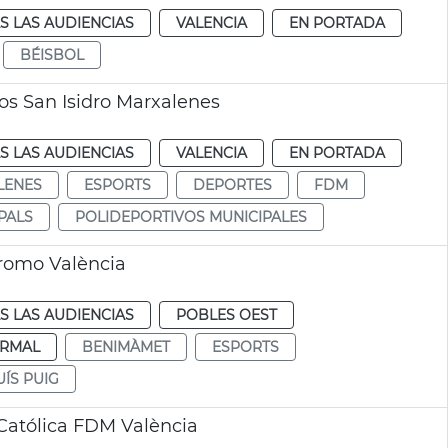
S LAS AUDIENCIAS
VALENCIA
EN PORTADA
BÉISBOL
vos San Isidro Marxalenes
S LAS AUDIENCIAS
VALENCIA
EN PORTADA
LENES
ESPORTS
DEPORTES
FDM
PALS
POLIDEPORTIVOS MUNICIPALES
dromo València
S LAS AUDIENCIAS
POBLES OEST
RMAL
BENIMÀMET
ESPORTS
ÍS PUIG
Católica FDM València