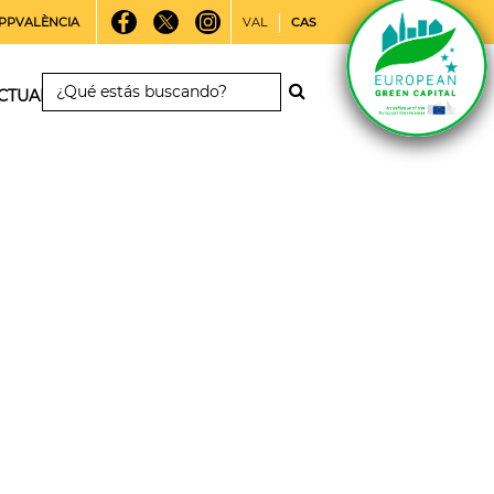
PPVALÈNCIA
VAL
CAS
CTUALIDAD