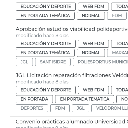
EDUCACIÓN Y DEPORTE
WEB FDM
TODA
EN PORTADA TEMÁTICA
NORMAL
FDM
Aprobación estudios viabilidad polideporti
modificado hace 8 días
EDUCACIÓN Y DEPORTE
WEB FDM
TODA
EN PORTADA TEMÁTICA
NORMAL
MARXA
JGL
SANT ISIDRE
POLIESPORTIUS MUNICI
JGL Licitación reparación filtraciones Veló
modificado hace 8 días
EDUCACIÓN Y DEPORTE
WEB FDM
TODA
EN PORTADA
EN PORTADA TEMÁTICA
NO
DEPORTES
FDM
JGL
VELÒDROM LLU
Convenio prácticas alumnado Universidad 