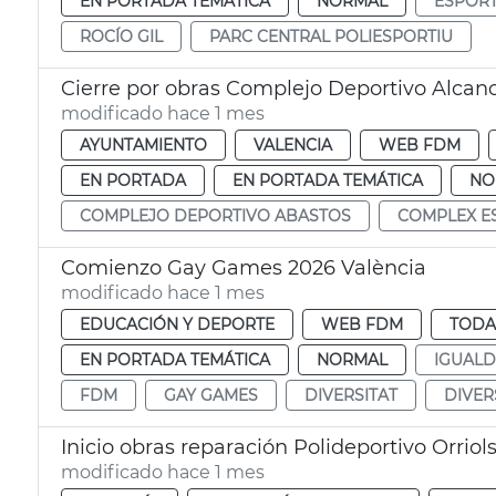
EN PORTADA TEMÁTICA
NORMAL
ESPOR
ROCÍO GIL
PARC CENTRAL POLIESPORTIU
Cierre por obras Complejo Deportivo Alcan
modificado hace 1 mes
AYUNTAMIENTO
VALENCIA
WEB FDM
EN PORTADA
EN PORTADA TEMÁTICA
NO
COMPLEJO DEPORTIVO ABASTOS
COMPLEX E
Comienzo Gay Games 2026 València
modificado hace 1 mes
EDUCACIÓN Y DEPORTE
WEB FDM
TODA
EN PORTADA TEMÁTICA
NORMAL
IGUAL
FDM
GAY GAMES
DIVERSITAT
DIVER
Inicio obras reparación Polideportivo Orriol
modificado hace 1 mes