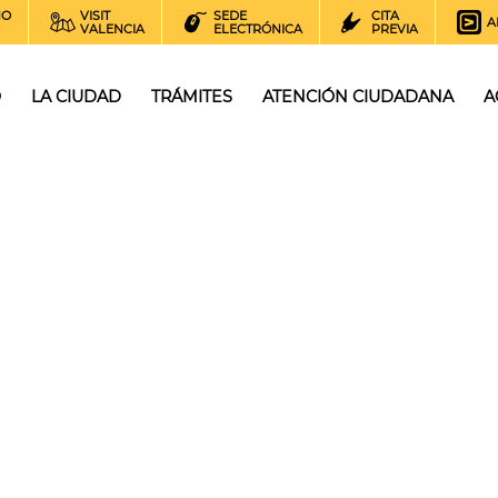
NO
VISIT
SEDE
CITA
A
VALENCIA
ELECTRÓNICA
PREVIA
O
LA CIUDAD
TRÁMITES
ATENCIÓN CIUDADANA
A