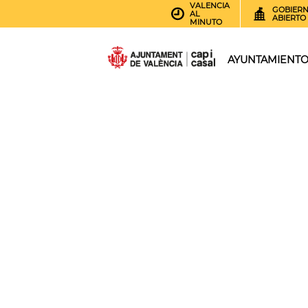
VALENCIA
GOBIER
AL
ABIERTO
MINUTO
AYUNTAMIENT