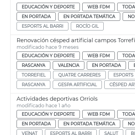
EDUCACIÓN Y DEPORTE
WEB FDM
TODA
EN PORTADA
EN PORTADA TEMÁTICA
NO
ESPORTS AL BARRI
ROCÍO GIL
Renovación césped artificial campos Torrefi
modificado hace 9 meses
EDUCACIÓN Y DEPORTE
WEB FDM
TODA
RASCANYA
VALENCIA
EN PORTADA
TORREFIEL
QUATRE CARRERES
ESPORTS
RASCANYA
GESPA ARTIFICIAL
CÉSPED ART
Actividades deportivas Orriols
modificado hace 1 año
EDUCACIÓN Y DEPORTE
WEB FDM
TODA
EN PORTADA
EN PORTADA TEMÁTICA
NO
VEÏNAT
ESPORTS AL BARRI
SALUT
B