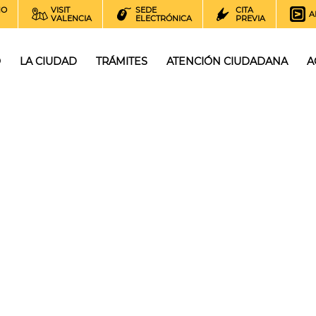
NO
VISIT
SEDE
CITA
A
VALENCIA
ELECTRÓNICA
PREVIA
O
LA CIUDAD
TRÁMITES
ATENCIÓN CIUDADANA
A