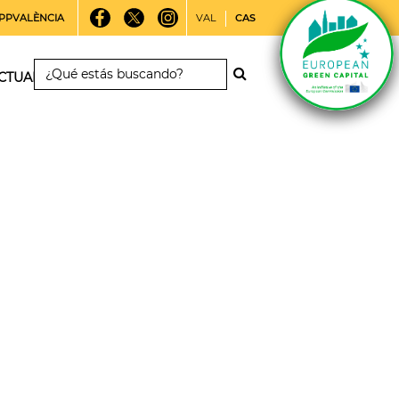
PPVALÈNCIA
VAL
CAS
CTUALIDAD