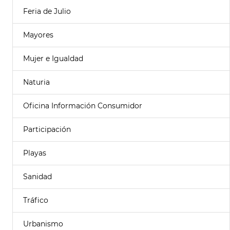
Feria de Julio
Mayores
Mujer e Igualdad
Naturia
Oficina Información Consumidor
Participación
Playas
Sanidad
Tráfico
Urbanismo