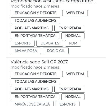
Remodelación vestuarios campo futbol la Malva-rosa València
modificado hace 2 meses
EDUCACIÓN Y DEPORTE
WEB FDM
TODAS LAS AUDIENCIAS
POBLATS MARITIMS
EN PORTADA
EN PORTADA TEMÁTICA
NORMAL
ESPORTS
DEPORTES
FDM
MALVA ROSA
ROCÍO GIL
València sede Sail GP 2027
modificado hace 2 meses
EDUCACIÓN Y DEPORTE
WEB FDM
TODAS LAS AUDIENCIAS
POBLATS MARITIMS
EN PORTADA
EN PORTADA TEMÁTICA
NORMAL
MARÍA JOSÉ CATALÁ
ESPORTS