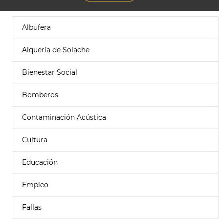
Albufera
Alquería de Solache
Bienestar Social
Bomberos
Contaminación Acústica
Cultura
Educación
Empleo
Fallas