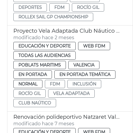
DEPORTES
FDM
ROCÍO GIL
ROLLEX SAIL GP CHAMPIONSHIP
Proyecto Vela Adaptada Club Náutico València
modificado hace 2 meses
EDUCACIÓN Y DEPORTE
WEB FDM
TODAS LAS AUDIENCIAS
POBLATS MARITIMS
VALENCIA
EN PORTADA
EN PORTADA TEMÁTICA
NORMAL
FDM
INCLUSIÓN
ROCÍO GIL
VELA ADAPTADA
CLUB NAÚTICO
Renovación polideportivo Natzaret València
modificado hace 7 meses
EDUCACIÓN Y DEPORTE
WEB FDM