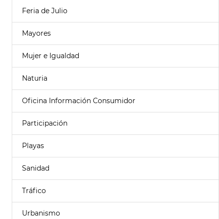
Feria de Julio
Mayores
Mujer e Igualdad
Naturia
Oficina Información Consumidor
Participación
Playas
Sanidad
Tráfico
Urbanismo