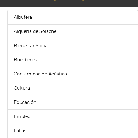
Albufera
Alquería de Solache
Bienestar Social
Bomberos
Contaminación Acústica
Cultura
Educación
Empleo
Fallas