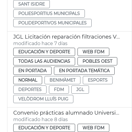
SANT ISIDRE
POLIESPORTIUS MUNICIPALS
POLIDEPORTIVOS MUNICIPALES
JGL Licitación reparación filtraciones Velódromo València
modificado hace 7 días
EDUCACIÓN Y DEPORTE
WEB FDM
TODAS LAS AUDIENCIAS
POBLES OEST
EN PORTADA
EN PORTADA TEMÁTICA
NORMAL
BENIMÀMET
ESPORTS
DEPORTES
FDM
JGL
VELÒDROM LLUÍS PUIG
Convenio prácticas alumnado Universidad Católica FDM València
modificado hace 8 días
EDUCACIÓN Y DEPORTE
WEB FDM