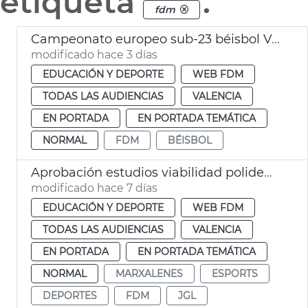
etiqueta
.
fdm
Campeonato europeo sub-23 béisbol València
modificado hace 3 días
EDUCACIÓN Y DEPORTE
WEB FDM
TODAS LAS AUDIENCIAS
VALENCIA
EN PORTADA
EN PORTADA TEMÁTICA
NORMAL
FDM
BÉISBOL
Aprobación estudios viabilidad polideportivos San Isidro Marxalenes
modificado hace 7 días
EDUCACIÓN Y DEPORTE
WEB FDM
TODAS LAS AUDIENCIAS
VALENCIA
EN PORTADA
EN PORTADA TEMÁTICA
NORMAL
MARXALENES
ESPORTS
DEPORTES
FDM
JGL