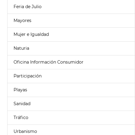
Feria de Julio
Mayores
Mujer e Igualdad
Naturia
Oficina Información Consumidor
Participación
Playas
Sanidad
Tráfico
Urbanismo