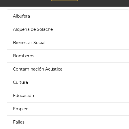
Albufera
Alquería de Solache
Bienestar Social
Bomberos
Contaminación Acústica
Cultura
Educación
Empleo
Fallas