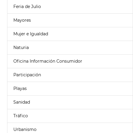
Feria de Julio
Mayores
Mujer e Igualdad
Naturia
Oficina Información Consumidor
Participación
Playas
Sanidad
Tráfico
Urbanismo