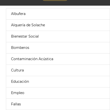
Albufera
Alquería de Solache
Bienestar Social
Bomberos
Contaminación Acústica
Cultura
Educación
Empleo
Fallas