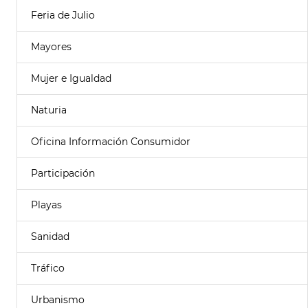
Feria de Julio
Mayores
Mujer e Igualdad
Naturia
Oficina Información Consumidor
Participación
Playas
Sanidad
Tráfico
Urbanismo