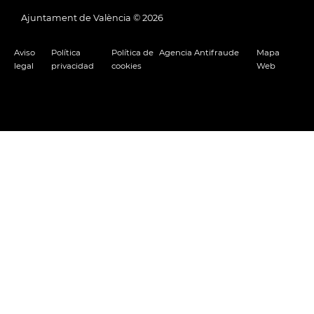
Ajuntament de València ©
2026
Aviso
Política
Política de
Agencia Antifraude
Mapa
legal
privacidad
cookies
Web