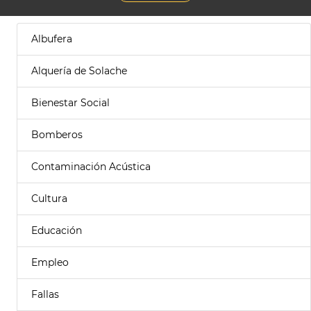
Albufera
Alquería de Solache
Bienestar Social
Bomberos
Contaminación Acústica
Cultura
Educación
Empleo
Fallas