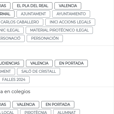
IAS
EL PLA DEL REAL
VALENCIA
RMAL
AJUNTAMENT
AYUNTAMIENTO
 CARLOS CABALLERO
INICI ACCIONS LEGALS
NIC ILEGAL
MATERIAL PIROTÉCNICO ILEGAL
ERSONACIÓ
PERSONACIÓN
UDIENCIAS
VALENCIA
EN PORTADA
AMENT
SALÓ DE CRISTALL
FALLES 2024
ia en colegios
IAS
VALENCIA
EN PORTADA
A LOCAL
PIROTÈCNIA
ALUMNAT