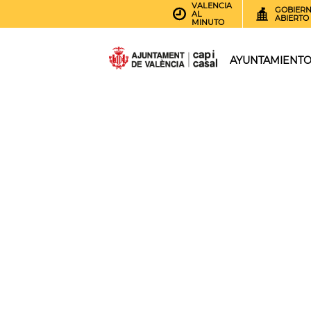
VALENCIA
GOBIER
AL
ABIERTO
MINUTO
AYUNTAMIENT