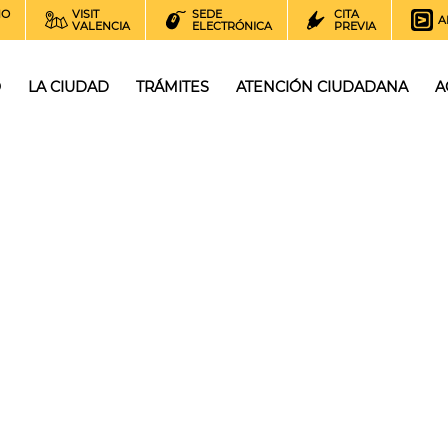
NO
VISIT
SEDE
CITA
A
VALENCIA
ELECTRÓNICA
PREVIA
O
LA CIUDAD
TRÁMITES
ATENCIÓN CIUDADANA
A