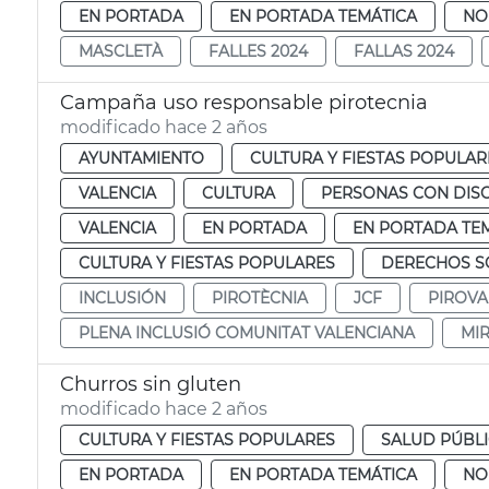
EN PORTADA
EN PORTADA TEMÁTICA
NO
MASCLETÀ
FALLES 2024
FALLAS 2024
Campaña uso responsable pirotecnia
modificado hace 2 años
AYUNTAMIENTO
CULTURA Y FIESTAS POPULAR
VALENCIA
CULTURA
PERSONAS CON DIS
VALENCIA
EN PORTADA
EN PORTADA TE
CULTURA Y FIESTAS POPULARES
DERECHOS SO
INCLUSIÓN
PIROTÈCNIA
JCF
PIROVA
PLENA INCLUSIÓ COMUNITAT VALENCIANA
MI
Churros sin gluten
modificado hace 2 años
CULTURA Y FIESTAS POPULARES
SALUD PÚBL
EN PORTADA
EN PORTADA TEMÁTICA
NO