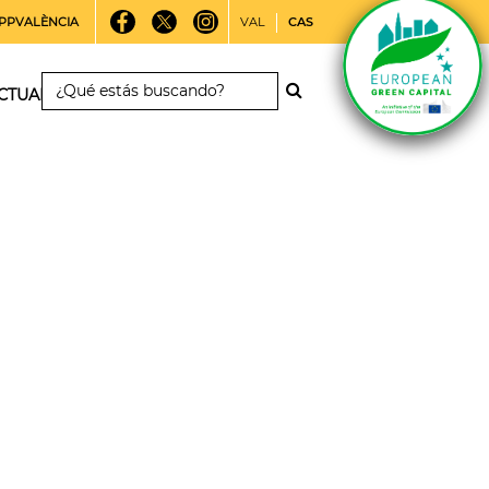
PPVALÈNCIA
VAL
CAS
CTUALIDAD