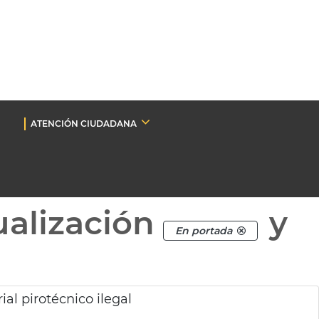
ATENCIÓN CIUDADANA
ualización
y
En portada
al pirotécnico ilegal