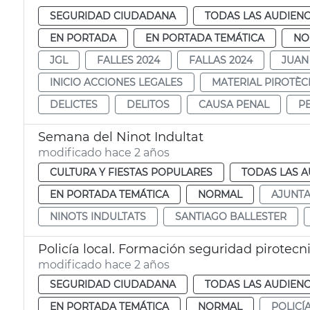
SEGURIDAD CIUDADANA
TODAS LAS AUDIENC
EN PORTADA
EN PORTADA TEMÁTICA
NO
JGL
FALLES 2024
FALLAS 2024
JUAN
INICIO ACCIONES LEGALES
MATERIAL PIROTÈC
DELICTES
DELITOS
CAUSA PENAL
P
Semana del Ninot Indultat
modificado hace 2 años
CULTURA Y FIESTAS POPULARES
TODAS LAS A
EN PORTADA TEMÁTICA
NORMAL
AJUNT
NINOTS INDULTATS
SANTIAGO BALLESTER
Policía local. Formación seguridad pirotecn
modificado hace 2 años
SEGURIDAD CIUDADANA
TODAS LAS AUDIENC
EN PORTADA TEMÁTICA
NORMAL
POLICÍ