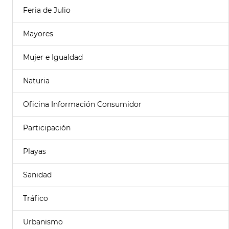
Feria de Julio
Mayores
Mujer e Igualdad
Naturia
Oficina Información Consumidor
Participación
Playas
Sanidad
Tráfico
Urbanismo