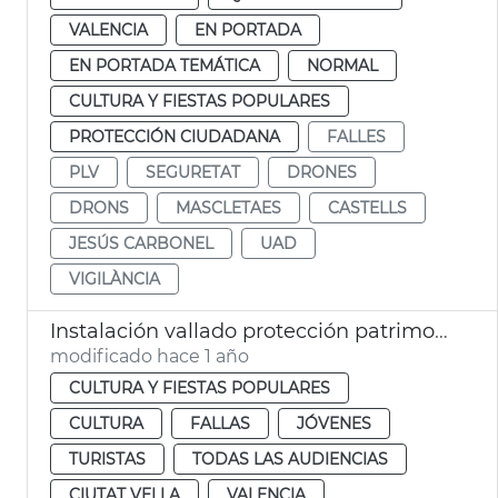
VALENCIA
EN PORTADA
EN PORTADA TEMÁTICA
NORMAL
CULTURA Y FIESTAS POPULARES
PROTECCIÓN CIUDADANA
FALLES
PLV
SEGURETAT
DRONES
DRONS
MASCLETAES
CASTELLS
JESÚS CARBONEL
UAD
VIGILÀNCIA
Instalación vallado protección patrimonio histórico Fallas València
modificado hace 1 año
CULTURA Y FIESTAS POPULARES
CULTURA
FALLAS
JÓVENES
TURISTAS
TODAS LAS AUDIENCIAS
CIUTAT VELLA
VALENCIA