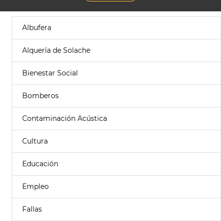
Albufera
Alquería de Solache
Bienestar Social
Bomberos
Contaminación Acústica
Cultura
Educación
Empleo
Fallas