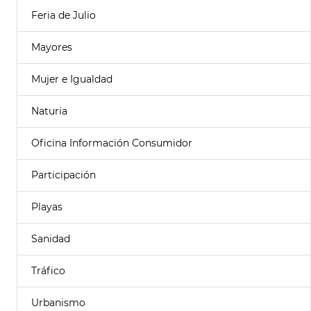
Feria de Julio
Mayores
Mujer e Igualdad
Naturia
Oficina Información Consumidor
Participación
Playas
Sanidad
Tráfico
Urbanismo