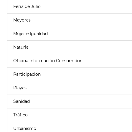
Feria de Julio
Mayores
Mujer e Igualdad
Naturia
Oficina Información Consumidor
Participación
Playas
Sanidad
Tráfico
Urbanismo