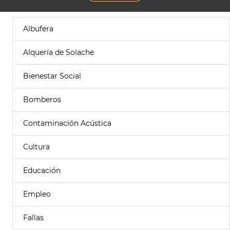
Albufera
Alquería de Solache
Bienestar Social
Bomberos
Contaminación Acústica
Cultura
Educación
Empleo
Fallas