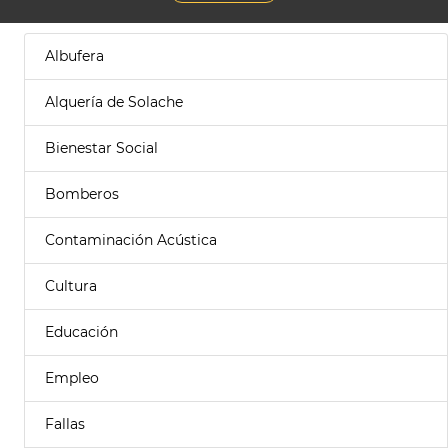
Albufera
Alquería de Solache
Bienestar Social
Bomberos
Contaminación Acústica
Cultura
Educación
Empleo
Fallas