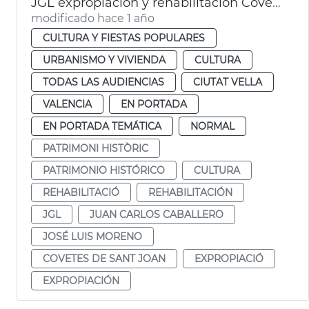
JGL expropiación y rehabilitación Covetes de Sant Joan
modificado hace 1 año
CULTURA Y FIESTAS POPULARES
URBANISMO Y VIVIENDA
CULTURA
TODAS LAS AUDIENCIAS
CIUTAT VELLA
VALENCIA
EN PORTADA
EN PORTADA TEMÁTICA
NORMAL
PATRIMONI HISTÒRIC
PATRIMONIO HISTÓRICO
CULTURA
REHABILITACIÓ
REHABILITACIÓN
JGL
JUAN CARLOS CABALLERO
JOSÉ LUIS MORENO
COVETES DE SANT JOAN
EXPROPIACIÓ
EXPROPIACIÓN