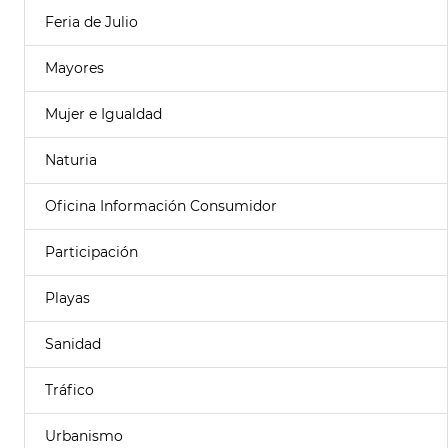
Feria de Julio
Mayores
Mujer e Igualdad
Naturia
Oficina Información Consumidor
Participación
Playas
Sanidad
Tráfico
Urbanismo