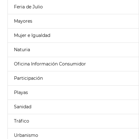
Feria de Julio
Mayores
Mujer e Igualdad
Naturia
Oficina Información Consumidor
Participación
Playas
Sanidad
Tráfico
Urbanismo