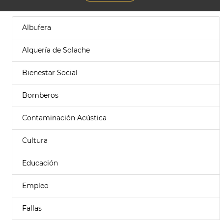
Albufera
Alquería de Solache
Bienestar Social
Bomberos
Contaminación Acústica
Cultura
Educación
Empleo
Fallas