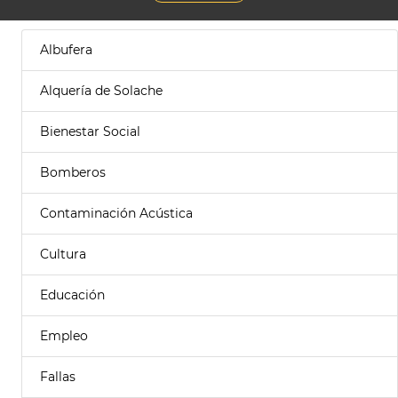
Albufera
Alquería de Solache
Bienestar Social
Bomberos
Contaminación Acústica
Cultura
Educación
Empleo
Fallas