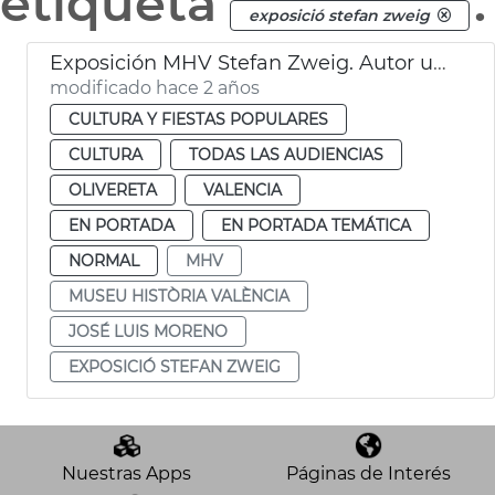
etiqueta
.
exposició stefan zweig
Exposición MHV Stefan Zweig. Autor universal
modificado hace 2 años
CULTURA Y FIESTAS POPULARES
CULTURA
TODAS LAS AUDIENCIAS
OLIVERETA
VALENCIA
EN PORTADA
EN PORTADA TEMÁTICA
NORMAL
MHV
MUSEU HISTÒRIA VALÈNCIA
JOSÉ LUIS MORENO
EXPOSICIÓ STEFAN ZWEIG
Nuestras Apps
Páginas de Interés