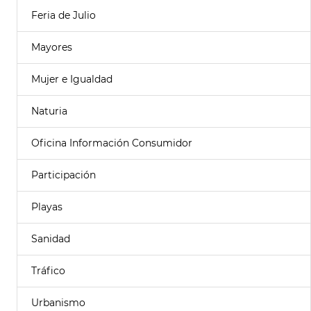
Feria de Julio
Mayores
Mujer e Igualdad
Naturia
Oficina Información Consumidor
Participación
Playas
Sanidad
Tráfico
Urbanismo