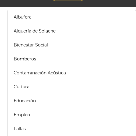
Albufera
Alquería de Solache
Bienestar Social
Bomberos
Contaminación Acústica
Cultura
Educación
Empleo
Fallas