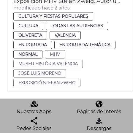
Exposición MHV Stefan Zweig. Autor universal
modificado hace 2 años
CULTURA Y FIESTAS POPULARES
CULTURA
TODAS LAS AUDIENCIAS
OLIVERETA
VALENCIA
EN PORTADA
EN PORTADA TEMÁTICA
NORMAL
MHV
MUSEU HISTÒRIA VALÈNCIA
JOSÉ LUIS MORENO
EXPOSICIÓ STEFAN ZWEIG
Nuestras Apps
Páginas de Interés
Redes Sociales
Descargas