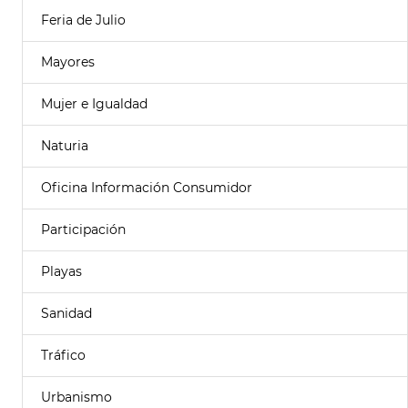
Feria de Julio
Mayores
Mujer e Igualdad
Naturia
Oficina Información Consumidor
Participación
Playas
Sanidad
Tráfico
Urbanismo