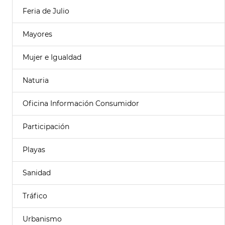
Feria de Julio
Mayores
Mujer e Igualdad
Naturia
Oficina Información Consumidor
Participación
Playas
Sanidad
Tráfico
Urbanismo