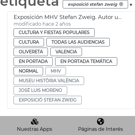
etiqueta
.
exposició stefan zweig
Exposición MHV Stefan Zweig. Autor universal
modificado hace 2 años
CULTURA Y FIESTAS POPULARES
CULTURA
TODAS LAS AUDIENCIAS
OLIVERETA
VALENCIA
EN PORTADA
EN PORTADA TEMÁTICA
NORMAL
MHV
MUSEU HISTÒRIA VALÈNCIA
JOSÉ LUIS MORENO
EXPOSICIÓ STEFAN ZWEIG
Nuestras Apps
Páginas de Interés