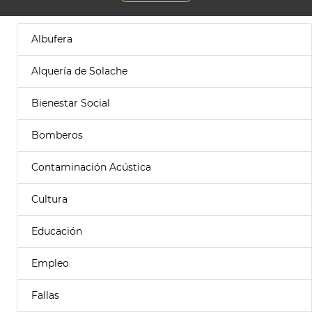
Albufera
Alquería de Solache
Bienestar Social
Bomberos
Contaminación Acústica
Cultura
Educación
Empleo
Fallas