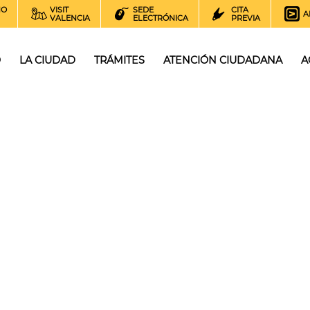
NO
VISIT
SEDE
CITA
A
VALENCIA
ELECTRÓNICA
PREVIA
O
LA CIUDAD
TRÁMITES
ATENCIÓN CIUDADANA
A