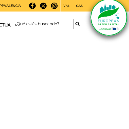
PPVALÈNCIA
VAL
CAS
CTUALIDAD