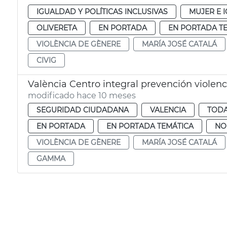
IGUALDAD Y POLÍTICAS INCLUSIVAS
MUJER E 
OLIVERETA
EN PORTADA
EN PORTADA T
VIOLÈNCIA DE GÈNERE
MARÍA JOSÉ CATALÁ
CIVIG
València Centro integral prevención violen
modificado hace 10 meses
SEGURIDAD CIUDADANA
VALENCIA
TODA
EN PORTADA
EN PORTADA TEMÁTICA
NO
VIOLÈNCIA DE GÈNERE
MARÍA JOSÉ CATALÁ
GAMMA