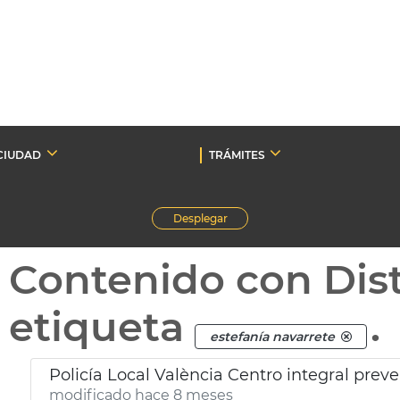
CIUDAD
TRÁMITES
Desplegar
Contenido con Dist
etiqueta
.
estefanía navarrete
Policía Local València Centro integral prev
modificado hace 8 meses