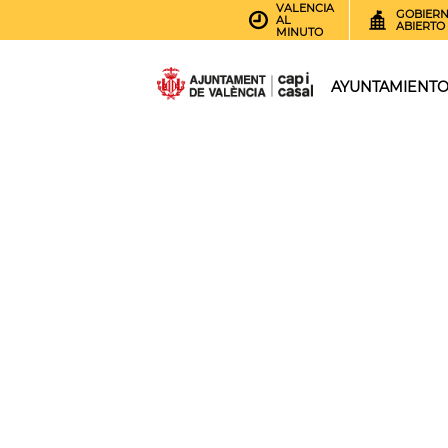
VALENCIA
GOBIER
AL
ABIERTO
MINUTO
AYUNTAMIENT