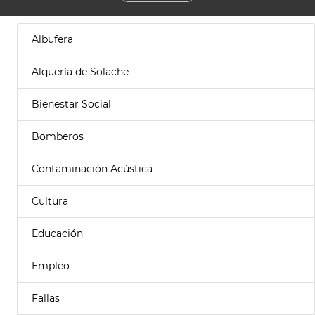
Albufera
Alquería de Solache
Bienestar Social
Bomberos
Contaminación Acústica
Cultura
Educación
Empleo
Fallas