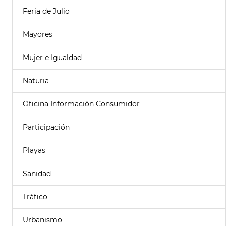
Feria de Julio
Mayores
Mujer e Igualdad
Naturia
Oficina Información Consumidor
Participación
Playas
Sanidad
Tráfico
Urbanismo