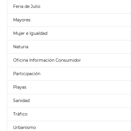
Feria de Julio
Mayores
Mujer e Igualdad
Naturia
Oficina Información Consumidor
Participación
Playas
Sanidad
Tráfico
Urbanismo