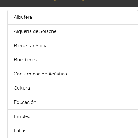
Albufera
Alquería de Solache
Bienestar Social
Bomberos
Contaminación Acústica
Cultura
Educación
Empleo
Fallas