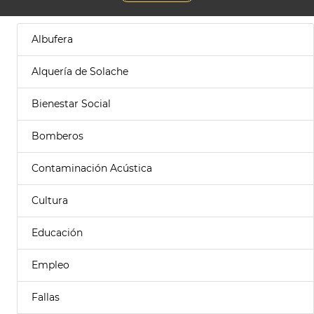
Albufera
Alquería de Solache
Bienestar Social
Bomberos
Contaminación Acústica
Cultura
Educación
Empleo
Fallas