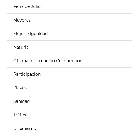
Feria de Julio
Mayores
Mujer e Igualdad
Naturia
Oficina Información Consumidor
Participación
Playas
Sanidad
Tráfico
Urbanismo