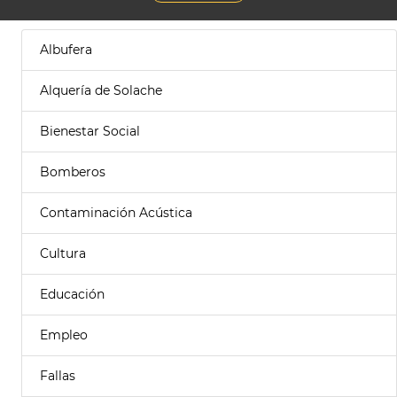
Albufera
Alquería de Solache
Bienestar Social
Bomberos
Contaminación Acústica
Cultura
Educación
Empleo
Fallas