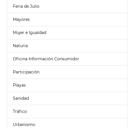
Feria de Julio
Mayores
Mujer e Igualdad
Naturia
Oficina Información Consumidor
Participación
Playas
Sanidad
Tráfico
Urbanismo