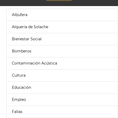
Albufera
Alquería de Solache
Bienestar Social
Bomberos
Contaminación Acústica
Cultura
Educación
Empleo
Fallas