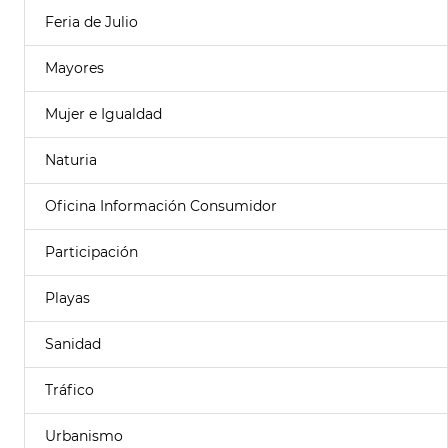
Feria de Julio
Mayores
Mujer e Igualdad
Naturia
Oficina Información Consumidor
Participación
Playas
Sanidad
Tráfico
Urbanismo