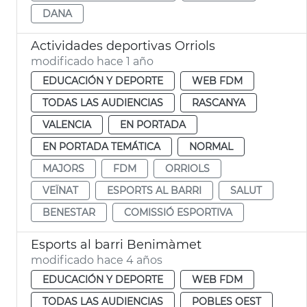
DANA
Actividades deportivas Orriols
modificado hace 1 año
EDUCACIÓN Y DEPORTE
WEB FDM
TODAS LAS AUDIENCIAS
RASCANYA
VALENCIA
EN PORTADA
EN PORTADA TEMÁTICA
NORMAL
MAJORS
FDM
ORRIOLS
VEÏNAT
ESPORTS AL BARRI
SALUT
BENESTAR
COMISSIÓ ESPORTIVA
Esports al barri Benimàmet
modificado hace 4 años
EDUCACIÓN Y DEPORTE
WEB FDM
TODAS LAS AUDIENCIAS
POBLES OEST