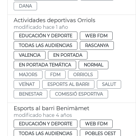
DANA
Actividades deportivas Orriols
modificado hace 1 año
EDUCACIÓN Y DEPORTE
WEB FDM
TODAS LAS AUDIENCIAS
RASCANYA
VALENCIA
EN PORTADA
EN PORTADA TEMÁTICA
NORMAL
MAJORS
FDM
ORRIOLS
VEÏNAT
ESPORTS AL BARRI
SALUT
BENESTAR
COMISSIÓ ESPORTIVA
Esports al barri Benimàmet
modificado hace 4 años
EDUCACIÓN Y DEPORTE
WEB FDM
TODAS LAS AUDIENCIAS
POBLES OEST