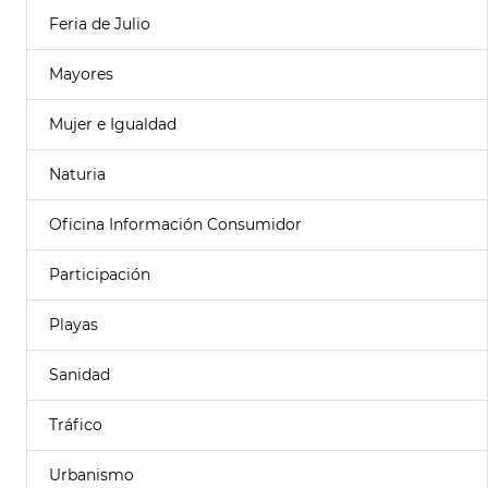
Feria de Julio
Mayores
Mujer e Igualdad
Naturia
Oficina Información Consumidor
Participación
Playas
Sanidad
Tráfico
Urbanismo