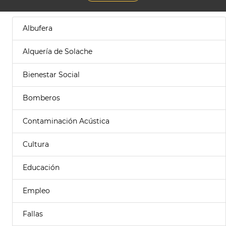
Albufera
Alquería de Solache
Bienestar Social
Bomberos
Contaminación Acústica
Cultura
Educación
Empleo
Fallas