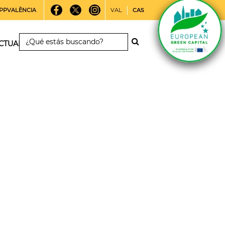
PPVALÈNCIA
VAL
CAS
CTUALIDAD