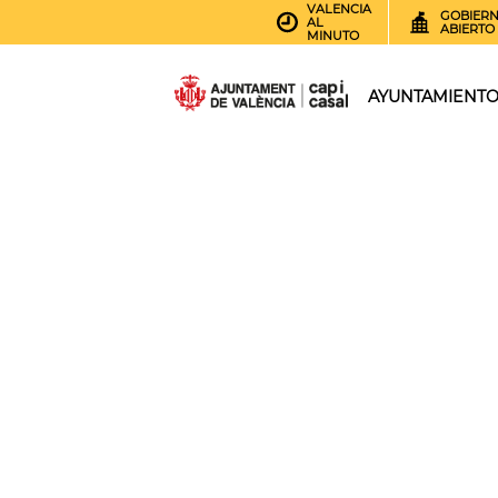
VALENCIA
GOBIER
AL
ABIERTO
MINUTO
AYUNTAMIENT