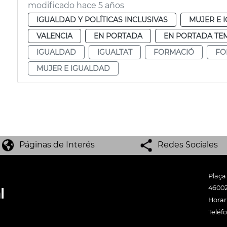
modificado hace 5 años
IGUALDAD Y POLÍTICAS INCLUSIVAS
MUJER E 
VALENCIA
EN PORTADA
EN PORTADA TE
IGUALDAD
IGUALTAT
FORMACIÓ
FO
MUJER E IGUALDAD
Páginas de Interés
Redes Sociales
Plaça
46002
Horari
Teléf