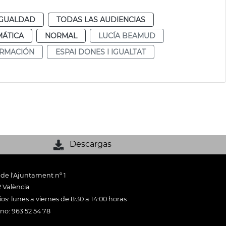
IGUALDAD
TODAS LAS AUDIENCIAS
MÁTICA
NORMAL
LUCÍA BEAMUD
RMACIÓN
ESPAI DONES I IGUALTAT
Descargas
 de l'Ajuntament nº 1
 València
os: lunes a viernes de 8:30 a 14:00 horas
ono: 963 52 54 78