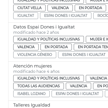
IGUALDAD Y POLÍTICAS INCLUSIVAS
MUJER E 
CIUTAT VELLA
VALENCIA
EN PORTADA
IGUALTAT
ESPAI DONES I IGUALTAT
ROCÍO
Datos Espai Dones i Igualtat
modificado hace 2 años
IGUALDAD Y POLÍTICAS INCLUSIVAS
MUJER E 
VALENCIA
EN PORTADA
EN PORTADA TE
VIOLENCIA GÉNERO
ESPAI DONES I IGUALTAT
Atención mujeres
modificado hace 4 años
IGUALDAD Y POLÍTICAS INCLUSIVAS
VALENCIA
TODAS LAS AUDIENCIAS
VALENCIA
EN P
ISABEL LOZANO
ESPAI DONES I IGUALTAT
Talleres Igualdad