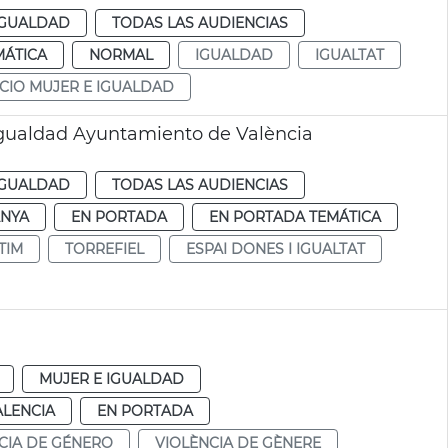
IGUALDAD
TODAS LAS AUDIENCIAS
MÁTICA
NORMAL
IGUALDAD
IGUALTAT
CIO MUJER E IGUALDAD
gualdad Ayuntamiento de València
IGUALDAD
TODAS LAS AUDIENCIAS
NYA
EN PORTADA
EN PORTADA TEMÁTICA
TIM
TORREFIEL
ESPAI DONES I IGUALTAT
MUJER E IGUALDAD
ALENCIA
EN PORTADA
CIA DE GÉNERO
VIOLÈNCIA DE GÈNERE