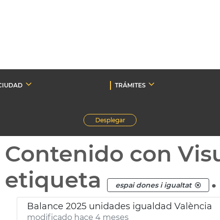
CIUDAD
TRÁMITES
Desplegar
Contenido con Vis
etiqueta
.
espai dones i igualtat
Balance 2025 unidades igualdad València
modificado hace 4 meses