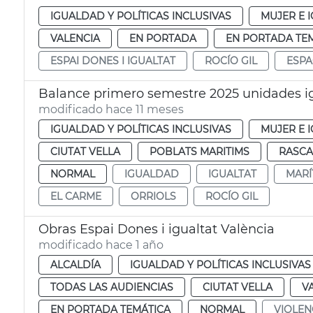
IGUALDAD Y POLÍTICAS INCLUSIVAS
MUJER E 
VALENCIA
EN PORTADA
EN PORTADA TE
ESPAI DONES I IGUALTAT
ROCÍO GIL
ESPA
Balance primero semestre 2025 unidades i
modificado hace 11 meses
IGUALDAD Y POLÍTICAS INCLUSIVAS
MUJER E 
CIUTAT VELLA
POBLATS MARITIMS
RASCA
NORMAL
IGUALDAD
IGUALTAT
MARÍ
EL CARME
ORRIOLS
ROCÍO GIL
Obras Espai Dones i igualtat València
modificado hace 1 año
ALCALDÍA
IGUALDAD Y POLÍTICAS INCLUSIVAS
TODAS LAS AUDIENCIAS
CIUTAT VELLA
V
EN PORTADA TEMÁTICA
NORMAL
VIOLEN