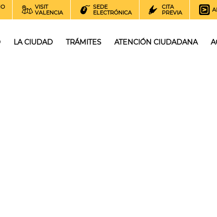
NO
VISIT
SEDE
CITA
A
VALENCIA
ELECTRÓNICA
PREVIA
O
LA CIUDAD
TRÁMITES
ATENCIÓN CIUDADANA
A