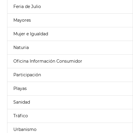
Feria de Julio
Mayores
Mujer e Igualdad
Naturia
Oficina Información Consumidor
Participación
Playas
Sanidad
Tráfico
Urbanismo