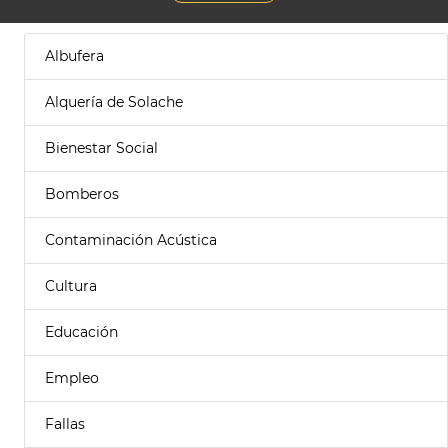
Albufera
Alquería de Solache
Bienestar Social
Bomberos
Contaminación Acústica
Cultura
Educación
Empleo
Fallas