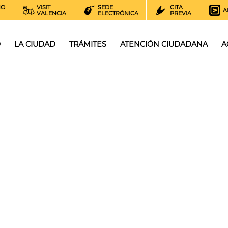
NO
VISIT
SEDE
CITA
A
VALENCIA
ELECTRÓNICA
PREVIA
O
LA CIUDAD
TRÁMITES
ATENCIÓN CIUDADANA
A