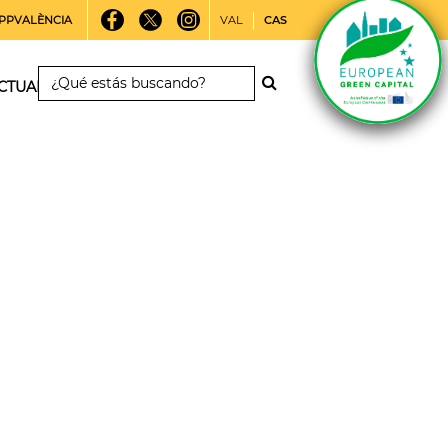
PPVALÈNCIA
VAL
CAS
CTUALIDAD