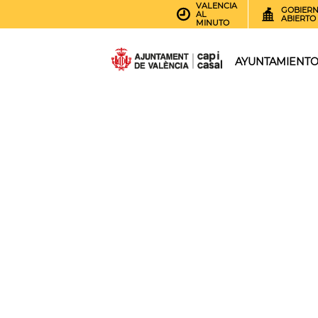
VALENCIA
GOBIER
AL
ABIERTO
MINUTO
AYUNTAMIENT