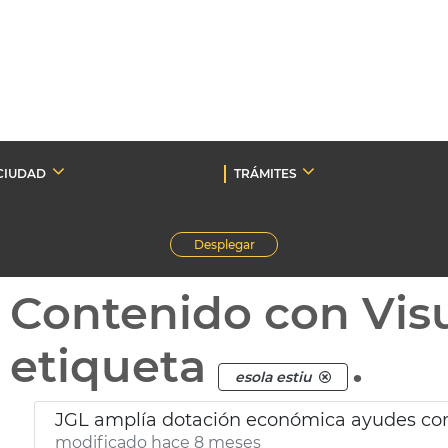
CIUDAD
TRÁMITES
Desplegar
Contenido con Vis
etiqueta
.
esola estiu
JGL amplía dotación económica ayudes co
modificado hace 8 meses