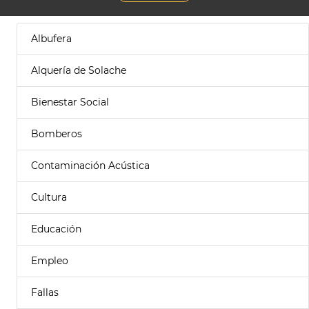
Albufera
Alquería de Solache
Bienestar Social
Bomberos
Contaminación Acústica
Cultura
Educación
Empleo
Fallas