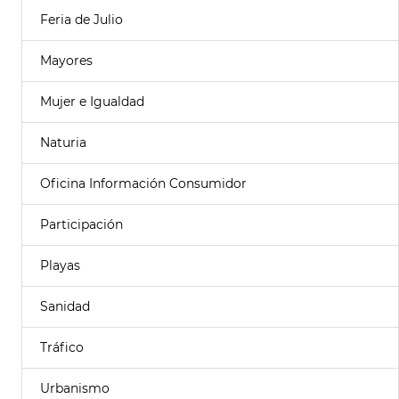
Feria de Julio
Mayores
Mujer e Igualdad
Naturia
Oficina Información Consumidor
Participación
Playas
Sanidad
Tráfico
Urbanismo