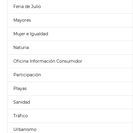
Feria de Julio
Mayores
Mujer e Igualdad
Naturia
Oficina Información Consumidor
Participación
Playas
Sanidad
Tráfico
Urbanismo