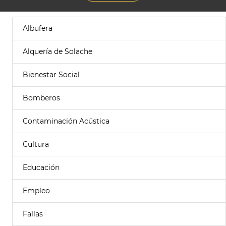
Albufera
Alquería de Solache
Bienestar Social
Bomberos
Contaminación Acústica
Cultura
Educación
Empleo
Fallas