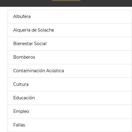
Albufera
Alquería de Solache
Bienestar Social
Bomberos
Contaminación Acústica
Cultura
Educación
Empleo
Fallas