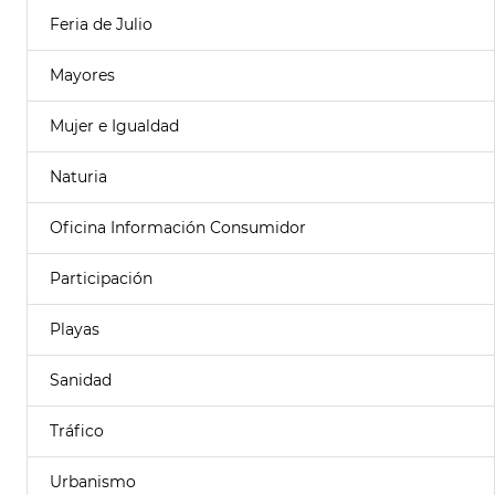
Feria de Julio
Mayores
Mujer e Igualdad
Naturia
Oficina Información Consumidor
Participación
Playas
Sanidad
Tráfico
Urbanismo