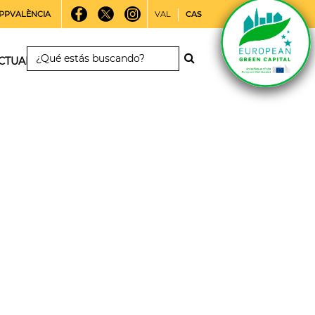
PPVALÈNCIA
VAL
CAS
CTUALIDAD