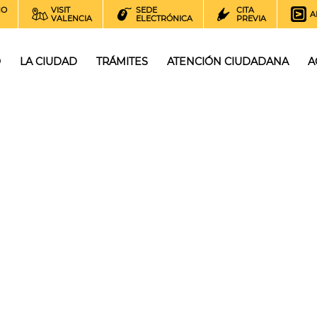
NO
VISIT
SEDE
CITA
A
VALENCIA
ELECTRÓNICA
PREVIA
O
LA CIUDAD
TRÁMITES
ATENCIÓN CIUDADANA
A