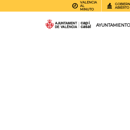
VALENCIA
GOBIER
AL
ABIERTO
MINUTO
AYUNTAMIENT