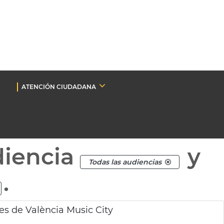
ATENCIÓN CIUDADANA
diencia
y
Todas las audiencias
.
es de València Music City