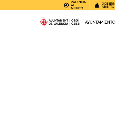
VALENCIA
GOBIER
AL
ABIERTO
MINUTO
AYUNTAMIENT