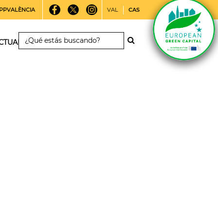
PPVALÈNCIA
VAL
CAS
CTUALIDAD