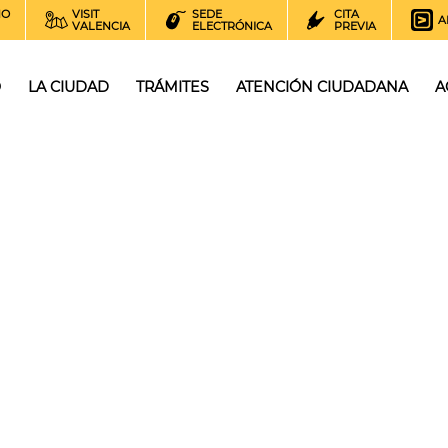
NO
VISIT
SEDE
CITA
A
VALENCIA
ELECTRÓNICA
PREVIA
O
LA CIUDAD
TRÁMITES
ATENCIÓN CIUDADANA
A