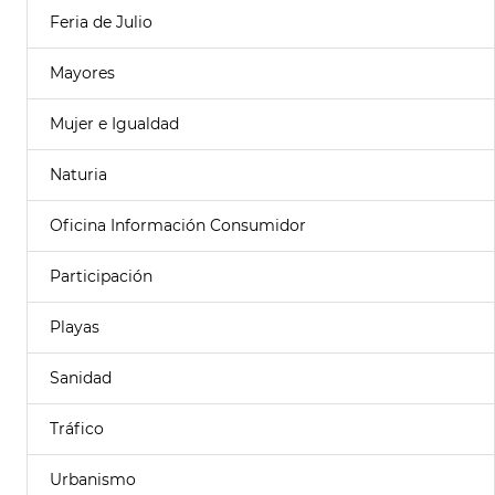
Feria de Julio
Mayores
Mujer e Igualdad
Naturia
Oficina Información Consumidor
Participación
Playas
Sanidad
Tráfico
Urbanismo