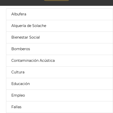
Albufera
Alquería de Solache
Bienestar Social
Bomberos
Contaminación Acústica
Cultura
Educación
Empleo
Fallas