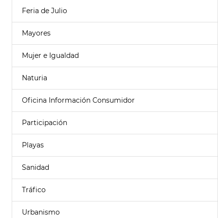
Feria de Julio
Mayores
Mujer e Igualdad
Naturia
Oficina Información Consumidor
Participación
Playas
Sanidad
Tráfico
Urbanismo