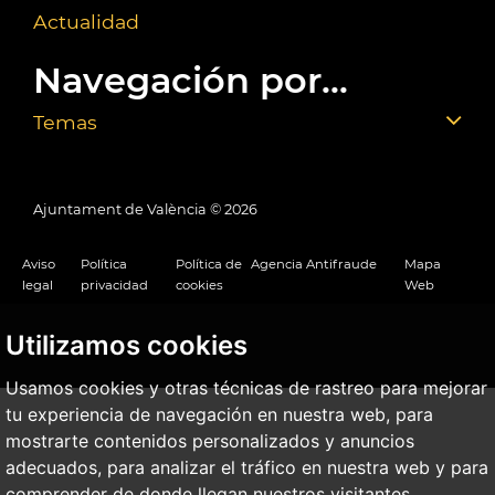
Actualidad
Navegación por...
Temas
Ajuntament de València ©
2026
Aviso
Política
Política de
Agencia Antifraude
Mapa
legal
privacidad
cookies
Web
Utilizamos cookies
Usamos cookies y otras técnicas de rastreo para mejorar
tu experiencia de navegación en nuestra web, para
mostrarte contenidos personalizados y anuncios
adecuados, para analizar el tráfico en nuestra web y para
comprender de donde llegan nuestros visitantes.