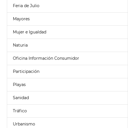
Feria de Julio
Mayores
Mujer e Igualdad
Naturia
Oficina Información Consumidor
Participación
Playas
Sanidad
Tráfico
Urbanismo