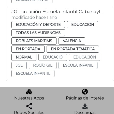
JGL creación Escuela Infantil Cabanayl-Canyamelar
modificado hace 1 año
EDUCACIÓN Y DEPORTE
EDUCACIÓN
TODAS LAS AUDIENCIAS
POBLATS MARITIMS
VALENCIA
EN PORTADA
EN PORTADA TEMÁTICA
NORMAL
EDUCACIÓ
EDUCACIÓN
JGL
ROCÍO GIL
ESCOLA INFANIL
ESCUELA INFANTIL
Nuestras Apps
Páginas de Interés
Redes Sociales
Descargas