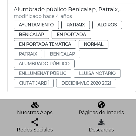
Alumbrado público Benicalap, Patraix, Camins al Grau y Ciutat Jardí
modificado hace 4 años
AYUNTAMIENTO
PATRAIX
ALGIROS
BENICALAP
EN PORTADA
EN PORTADA TEMÁTICA
NORMAL
PATRAIX
BENICALAP
ALUMBRADO PÚBLICO
ENLLUMENAT PÚBLIC
LLUÏSA NOTARIO
CIUTAT JARDÍ
DECIDIMVLC 2020 2021
Nuestras Apps
Páginas de Interés
Redes Sociales
Descargas