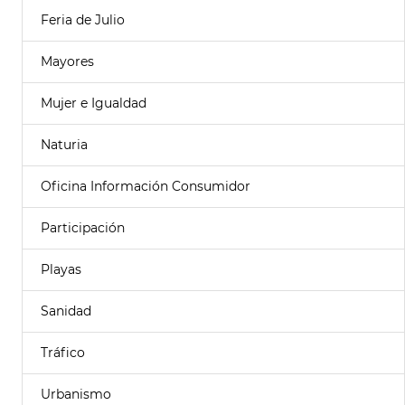
Feria de Julio
Mayores
Mujer e Igualdad
Naturia
Oficina Información Consumidor
Participación
Playas
Sanidad
Tráfico
Urbanismo