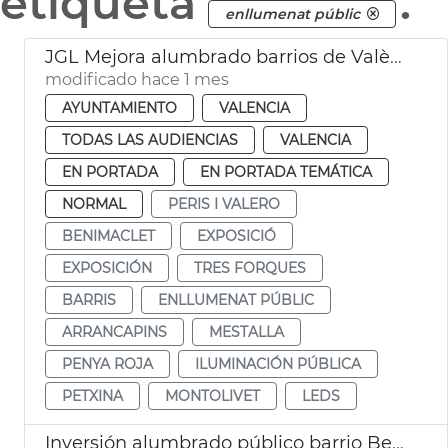
etiqueta
.
enllumenat públic
JGL Mejora alumbrado barrios de València
modificado hace 1 mes
AYUNTAMIENTO
VALENCIA
TODAS LAS AUDIENCIAS
VALENCIA
EN PORTADA
EN PORTADA TEMÁTICA
NORMAL
PERIS I VALERO
BENIMACLET
EXPOSICIÓ
EXPOSICIÓN
TRES FORQUES
BARRIS
ENLLUMENAT PÚBLIC
ARRANCAPINS
MESTALLA
PENYA ROJA
ILUMINACIÓN PÚBLICA
PETXINA
MONTOLIVET
LEDS
Inversión alumbrado público barrio Benicalap