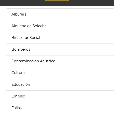
Albufera
Alquería de Solache
Bienestar Social
Bomberos
Contaminación Acústica
Cultura
Educación
Empleo
Fallas