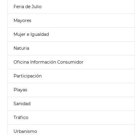
Feria de Julio
Mayores
Mujer e Igualdad
Naturia
Oficina Información Consumidor
Participación
Playas
Sanidad
Tráfico
Urbanismo