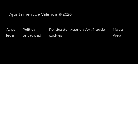
Ajuntament de València ©
2026
Aviso
Política
Política de
Agencia Antifraude
Mapa
legal
privacidad
cookies
Web