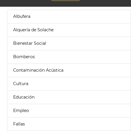
Albufera
Alquería de Solache
Bienestar Social
Bomberos
Contaminación Acústica
Cultura
Educación
Empleo
Fallas