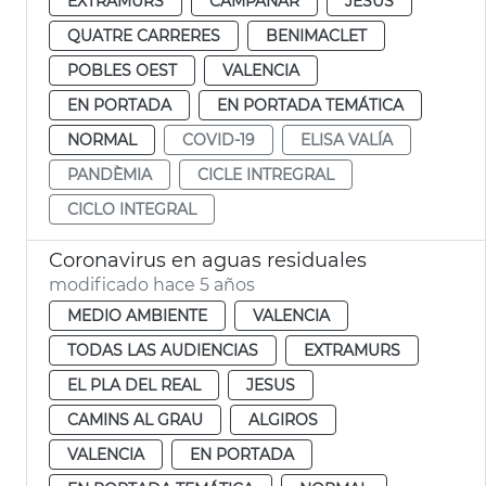
EXTRAMURS
CAMPANAR
JESUS
QUATRE CARRERES
BENIMACLET
POBLES OEST
VALENCIA
EN PORTADA
EN PORTADA TEMÁTICA
NORMAL
COVID-19
ELISA VALÍA
PANDÈMIA
CICLE INTREGRAL
CICLO INTEGRAL
Coronavirus en aguas residuales
modificado hace 5 años
MEDIO AMBIENTE
VALENCIA
TODAS LAS AUDIENCIAS
EXTRAMURS
EL PLA DEL REAL
JESUS
CAMINS AL GRAU
ALGIROS
VALENCIA
EN PORTADA