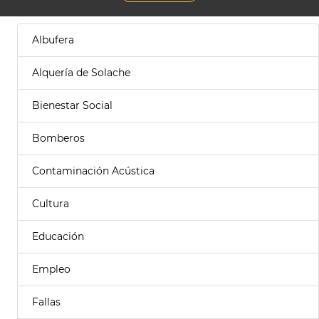
Albufera
Alquería de Solache
Bienestar Social
Bomberos
Contaminación Acústica
Cultura
Educación
Empleo
Fallas