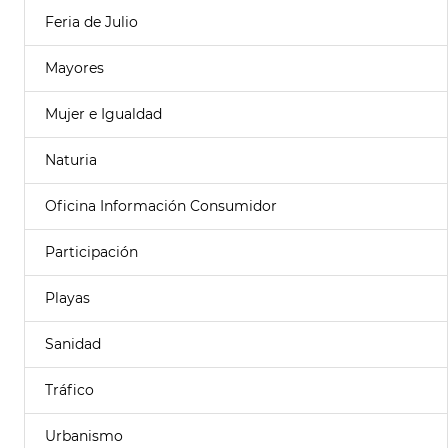
Feria de Julio
Mayores
Mujer e Igualdad
Naturia
Oficina Información Consumidor
Participación
Playas
Sanidad
Tráfico
Urbanismo