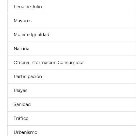
Feria de Julio
Mayores
Mujer e Igualdad
Naturia
Oficina Información Consumidor
Participación
Playas
Sanidad
Tráfico
Urbanismo