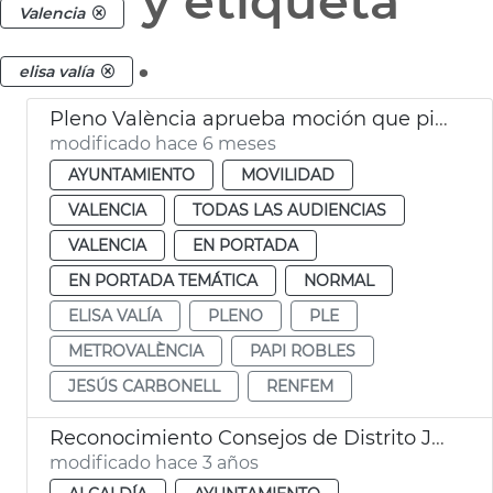
y etiqueta
Valencia
.
elisa valía
Pleno València aprueba moción que pide mejoras en Renfe y Metrovalència
modificado hace 6 meses
AYUNTAMIENTO
MOVILIDAD
VALENCIA
TODAS LAS AUDIENCIAS
VALENCIA
EN PORTADA
EN PORTADA TEMÁTICA
NORMAL
ELISA VALÍA
PLENO
PLE
METROVALÈNCIA
PAPI ROBLES
JESÚS CARBONELL
RENFEM
Reconocimiento Consejos de Distrito JMD
modificado hace 3 años