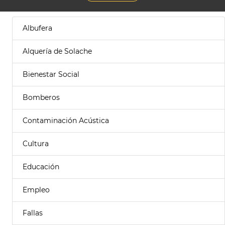
Albufera
Alquería de Solache
Bienestar Social
Bomberos
Contaminación Acústica
Cultura
Educación
Empleo
Fallas