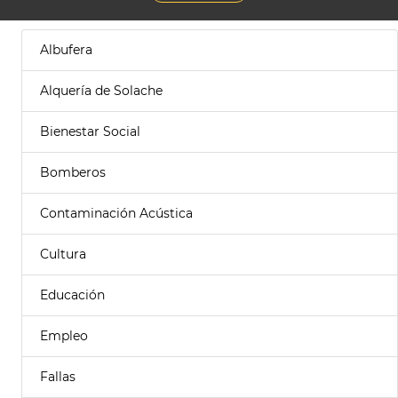
Albufera
Alquería de Solache
Bienestar Social
Bomberos
Contaminación Acústica
Cultura
Educación
Empleo
Fallas