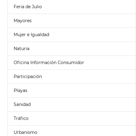
Feria de Julio
Mayores
Mujer e Igualdad
Naturia
Oficina Información Consumidor
Participación
Playas
Sanidad
Tráfico
Urbanismo