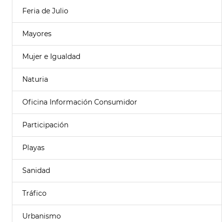
Feria de Julio
Mayores
Mujer e Igualdad
Naturia
Oficina Información Consumidor
Participación
Playas
Sanidad
Tráfico
Urbanismo