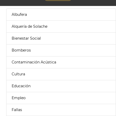
Albufera
Alquería de Solache
Bienestar Social
Bomberos
Contaminación Acústica
Cultura
Educación
Empleo
Fallas