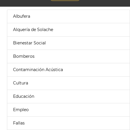
Albufera
Alquería de Solache
Bienestar Social
Bomberos
Contaminación Acústica
Cultura
Educación
Empleo
Fallas