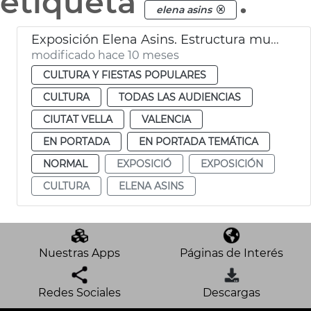
etiqueta
.
elena asins
Exposición Elena Asins. Estructura musical. Museu de la Ciutat de València
modificado hace 10 meses
CULTURA Y FIESTAS POPULARES
CULTURA
TODAS LAS AUDIENCIAS
CIUTAT VELLA
VALENCIA
EN PORTADA
EN PORTADA TEMÁTICA
NORMAL
EXPOSICIÓ
EXPOSICIÓN
CULTURA
ELENA ASINS
Nuestras Apps
Páginas de Interés
Redes Sociales
Descargas