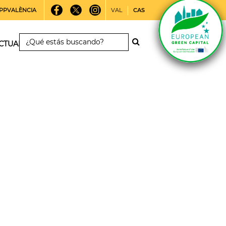
PPVALÈNCIA
VAL
CAS
CTUALIDAD