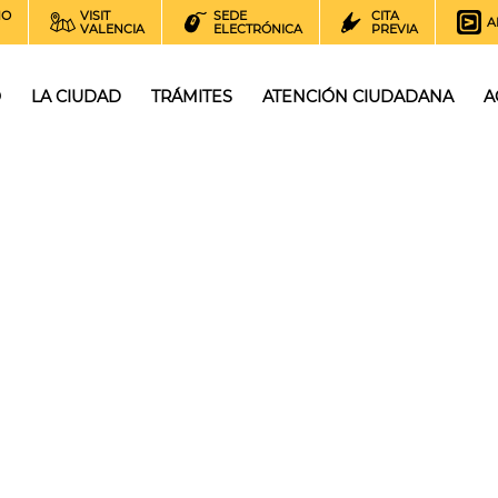
NO
VISIT
SEDE
CITA
A
VALENCIA
ELECTRÓNICA
PREVIA
O
LA CIUDAD
TRÁMITES
ATENCIÓN CIUDADANA
A