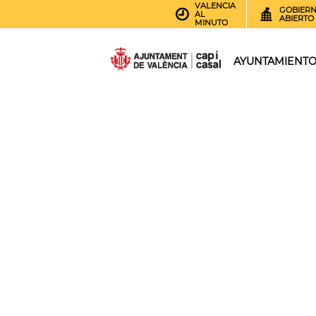
VALENCIA
GOBIER
AL
ABIERTO
MINUTO
AYUNTAMIENT