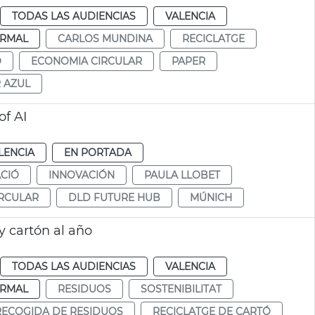
TODAS LAS AUDIENCIAS
VALENCIA
RMAL
CARLOS MUNDINA
RECICLATGE
Ó
ECONOMIA CIRCULAR
PAPER
 AZUL
of AI
LENCIA
EN PORTADA
CIÓ
INNOVACIÓN
PAULA LLOBET
RCULAR
DLD FUTURE HUB
MÚNICH
y cartón al año
TODAS LAS AUDIENCIAS
VALENCIA
RMAL
RESIDUOS
SOSTENIBILITAT
 RECOGIDA DE RESIDUOS
RECICLATGE DE CARTÓ