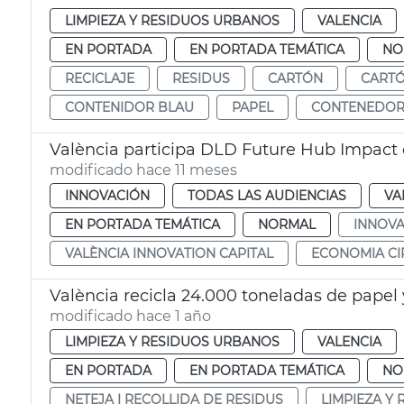
LIMPIEZA Y RESIDUOS URBANOS
VALENCIA
EN PORTADA
EN PORTADA TEMÁTICA
NO
RECICLAJE
RESIDUS
CARTÓN
CART
CONTENIDOR BLAU
PAPEL
CONTENEDOR
València participa DLD Future Hub Impact 
modificado hace 11 meses
INNOVACIÓN
TODAS LAS AUDIENCIAS
VA
EN PORTADA TEMÁTICA
NORMAL
INNOVA
VALÈNCIA INNOVATION CAPITAL
ECONOMIA CI
València recicla 24.000 toneladas de papel 
modificado hace 1 año
LIMPIEZA Y RESIDUOS URBANOS
VALENCIA
EN PORTADA
EN PORTADA TEMÁTICA
NO
NETEJA I RECOLLIDA DE RESIDUS
LIMPIEZA Y