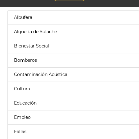
Albufera
Alquería de Solache
Bienestar Social
Bomberos
Contaminación Acústica
Cultura
Educación
Empleo
Fallas