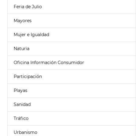
Feria de Julio
Mayores
Mujer e Igualdad
Naturia
Oficina Información Consumidor
Participación
Playas
Sanidad
Tráfico
Urbanismo